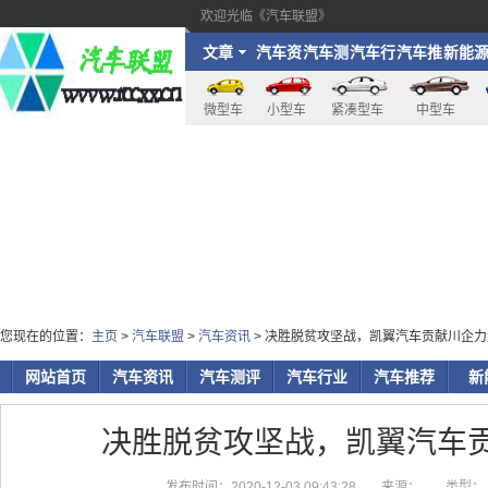
欢迎光临《汽车联盟》
文章
汽车资
汽车测
汽车行
汽车推
新能
讯
评
业
荐
微型车
小型车
紧凑型车
中型车
您现在的位置：
主页
>
汽车联盟
>
汽车资讯
> 决胜脱贫攻坚战，凯翼汽车贡献川企力
网站首页
汽车资讯
汽车测评
汽车行业
汽车推荐
新
决胜脱贫攻坚战，凯翼汽车
发布时间：2020-12-03 09:43:28
来源：
类型：