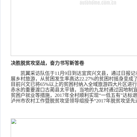
决胜脱贫攻坚战，奋力书写新答卷
凯翼采访队伍于
11月9日到达宜宾兴文县，通过日报
展乡村旅游，从贫困发生率高达22.27%的贫困村摇身变成
目前兴文已将65%以上的贫困村纳入全域旅游四大片区进
赤水的重要渡口古蔺县太平镇，当地的九龙村通过因地制
贫困户就业等措施，2017年全村顺利实现“一低五有”达标退
泸州市农村工作暨脱贫攻坚领导组授予“2017年脱贫攻坚先